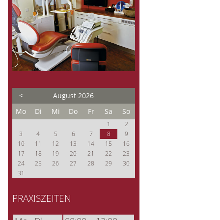
<
August 2026
ntag
enstag
ttwoch
nnerstag
eitag
mstag
nntag
Mo
Di
Mi
Do
Fr
Sa
So
1
2
3
4
5
6
7
8
9
10
11
12
13
14
15
16
17
18
19
20
21
22
23
24
25
26
27
28
29
30
31
PRAXISZEITEN