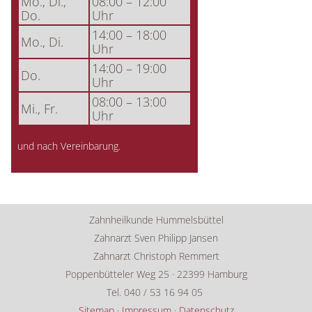
Mo., Di.,
08:00 – 12:00
Do.
Uhr
14:00 – 18:00
Mo., Di.
Uhr
14:00 – 19:00
Do.
Uhr
08:00 – 13:00
Mi., Fr.
Uhr
und nach Vereinbarung.
Zahnheilkunde Hummelsbüttel
Zahnarzt Sven Philipp Jansen
Zahnarzt Christoph Remmert
Poppenbütteler Weg 25 · 22399 Hamburg
Tel. 040 / 53 16 94 05
Sitemap
·
Impressum
·
Datenschutz