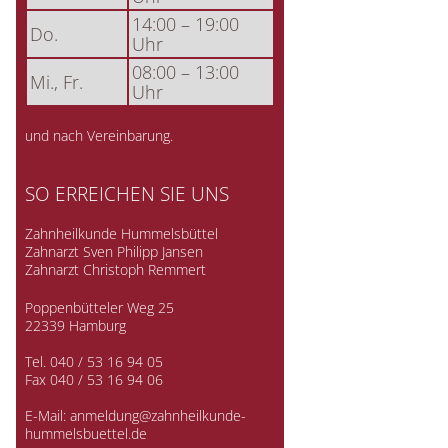
14:00 – 19:00
Do.
Uhr
08:00 – 13:00
Mi., Fr.
Uhr
und nach Vereinbarung.
SO ERREICHEN SIE UNS
Zahnheilkunde Hummelsbüttel
Zahnarzt Sven Philipp Jansen
Zahnarzt Christoph Remmert
Poppenbütteler Weg 25
22339 Hamburg
Tel.
040 / 53 16 94 05
Fax 040 / 53 16 94 06
E-Mail:
anmeldung@zahnheilkunde-
hummelsbuettel.de