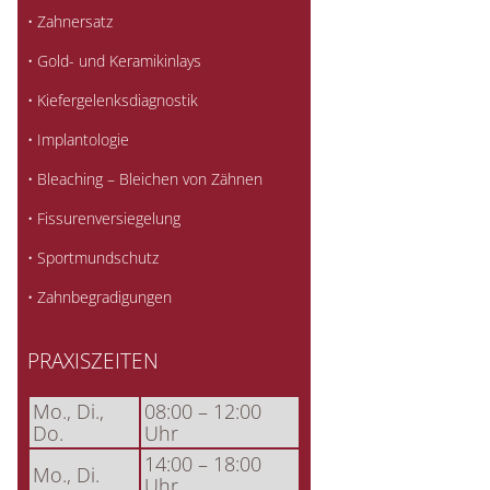
• Zahnersatz
• Gold- und Keramikinlays
• Kiefergelenksdiagnostik
• Implantologie
• Bleaching – Bleichen von Zähnen
• Fissurenversiegelung
• Sportmundschutz
• Zahnbegradigungen
PRAXISZEITEN
Mo., Di.,
08:00 – 12:00
Do.
Uhr
14:00 – 18:00
Mo., Di.
Uhr